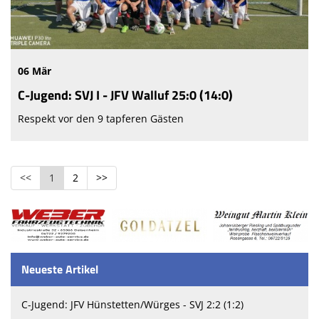
06 Mär
C-Jugend: SVJ I - JFV Walluf 25:0 (14:0)
Respekt vor den 9 tapferen Gästen
<<
1
2
>>
Neueste Artikel
C-Jugend: JFV Hünstetten/Würges - SVJ 2:2 (1:2)