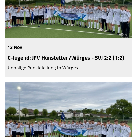
Sponsoren
Vereinsnews
Mitglied werden
Fanshop
13 Nov
Bautagebuch Vereinsheim
C-Jugend: JFV Hünstetten/Würges - SVJ 2:2 (1:2)
Unnötige Punkteteilung in Würges
Frauen- und Mädchenfußball
Schiedsrichter beim SVJ
Hansenbergblättsche 26/27