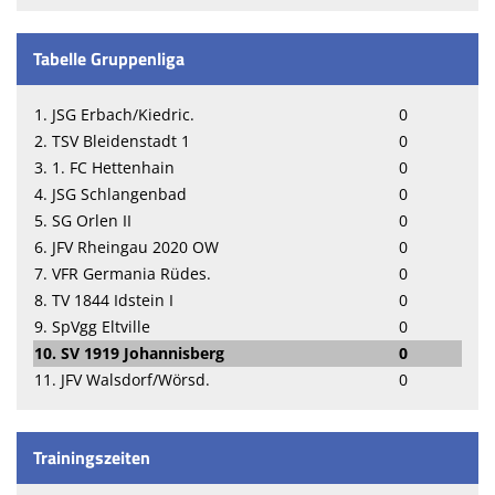
Tabelle Gruppenliga
1. JSG Erbach/Kiedric.
0
2. TSV Bleidenstadt 1
0
3. 1. FC Hettenhain
0
4. JSG Schlangenbad
0
5. SG Orlen II
0
6. JFV Rheingau 2020 OW
0
7. VFR Germania Rüdes.
0
8. TV 1844 Idstein I
0
9. SpVgg Eltville
0
10. SV 1919 Johannisberg
0
11. JFV Walsdorf/Wörsd.
0
Trainingszeiten