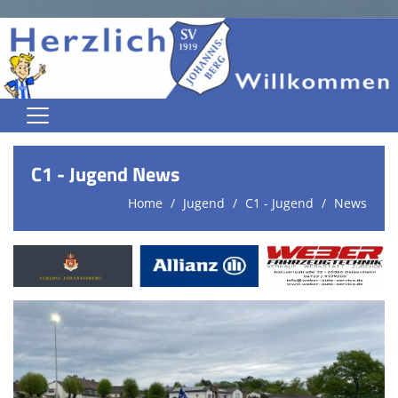
Home
C1 - Jugend News
Jugend
Home
Jugend
C1 - Jugend
News
Herren
Damen
Trainingszeiten
Spielplan
Kontaktformular