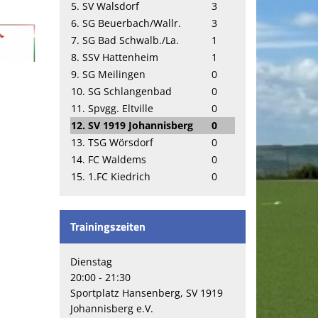
5. SV Walsdorf
3
6. SG Beuerbach/Wallr.
3
7. SG Bad Schwalb./La.
1
8. SSV Hattenheim
1
9. SG Meilingen
0
10. SG Schlangenbad
0
11. Spvgg. Eltville
0
12. SV 1919 Johannisberg
0
13. TSG Wörsdorf
0
14. FC Waldems
0
15. 1.FC Kiedrich
0
Trainingszeiten
Dienstag
20:00 - 21:30
Sportplatz Hansenberg, SV 1919
Johannisberg e.V.