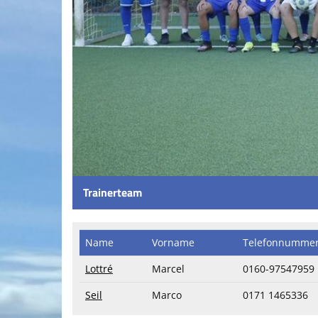
Trainerteam
Name
Vorname
Telefon​numme
Lottré
Marcel
0160-97547959
Seil
Marco
0171 1465336