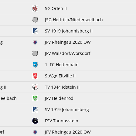
SG Orlen II
JSG Heftrich/Niederseelbach
SV 1919 Johannisberg II
rg
JFV Rheingau 2020 OW
JFV Walsdorf/Wörsdorf
1. FC Hettenhain
SpVgg Eltville II
g II
TV 1844 Idstein II
seelbach
JFV Heidenrod
SV 1919 Johannisberg
FSV Taunusstein
rf
JFV Rheingau 2020 OW