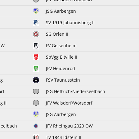
JSG Aarbergen
SV 1919 Johannisberg II
SG Orlen II
OW
FV Geisenheim
SpVgg Eltville II
JFV Heidenrod
rg
FSV Taunusstein
rf
JSG Heftrich/Niederseelbach
g II
JFV Walsdorf/Wörsdorf
JSG Aarbergen
seelbach
JFV Rheingau 2020 OW
TV 1844 Idstein II