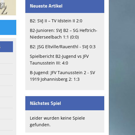
Neueste Artikel
B2: SVJ II – TV Idstein II 2:0
B2-Junioren: SVJ B2 – SG Heftrich-
Niederseelbach 1:1 (0:0)
s
B2: JSG Eltville/Rauenthl - SVJ 0:3
Spielbericht B2-Jugend vs JFV
Taunusstein III: 4:0
B-Jugend: JFV Taunusstein 2 - SV
1919 Johannisberg 2: 1:3
Nächstes Spiel
Leider wurden keine Spiele
gefunden.