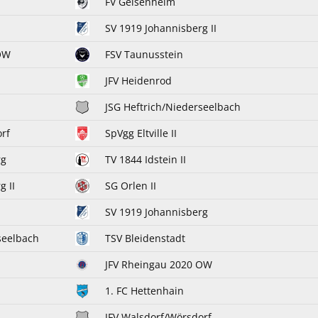
FV Geisenheim
SV 1919 Johannisberg II
OW
FSV Taunusstein
JFV Heidenrod
JSG Heftrich/Niederseelbach
rf
SpVgg Eltville II
rg
TV 1844 Idstein II
g II
SG Orlen II
SV 1919 Johannisberg
seelbach
TSV Bleidenstadt
JFV Rheingau 2020 OW
1. FC Hettenhain
JFV Walsdorf/Wörsdorf