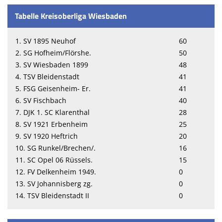
Tabelle Kreisoberliga Wiesbaden
1. SV 1895 Neuhof
60
2. SG Hofheim/Flörshe.
50
3. SV Wiesbaden 1899
48
4. TSV Bleidenstadt
41
5. FSG Geisenheim- Er.
41
6. SV Fischbach
40
7. DJK 1. SC Klarenthal
28
8. SV 1921 Erbenheim
25
9. SV 1920 Heftrich
20
10. SG Runkel/Brechen/.
16
11. SC Opel 06 Rüssels.
15
12. FV Delkenheim 1949.
0
13. SV Johannisberg zg.
0
14. TSV Bleidenstadt II
0