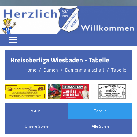
Home
Kreisoberliga Wiesbaden - Tabelle
Jugend
Home
Damen
Damenmannschaft
Tabelle
Herren
Damen
Trainingszeiten
Aktuell
Tabelle
Spielplan
Unsere Spiele
Alle Spiele
Kontaktformular