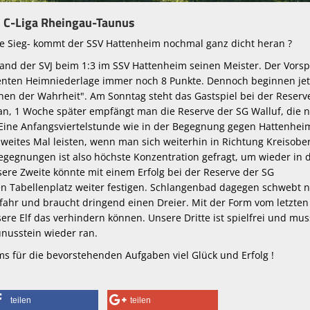
nd C-Liga Rheingau-Taunus
ne Sieg- kommt der SSV Hattenheim nochmal ganz dicht heran ?
fand der SVJ beim 1:3 im SSV Hattenheim seinen Meister. Der Vors
ienten Heimniederlage immer noch 8 Punkte. Dennoch beginnen jet
hen der Wahrheit". Am Sonntag steht das Gastspiel bei der Reserv
 an, 1 Woche später empfängt man die Reserve der SG Walluf, die 
t. Eine Anfangsviertelstunde wie in der Begegnung gegen Hattenhe
 zweites Mal leisten, wenn man sich weiterhin in Richtung Kreisober
 Begegnungen ist also höchste Konzentration gefragt, um wieder in 
ere Zweite könnte mit einem Erfolg bei der Reserve der SG
n Tabellenplatz weiter festigen. Schlangenbad dagegen schwebt 
efahr und braucht dringend einen Dreier. Mit der Form vom letzten
re Elf das verhindern können. Unsere Dritte ist spielfrei und mus
nusstein wieder ran.
 für die bevorstehenden Aufgaben viel Glück und Erfolg !
teilen
teilen