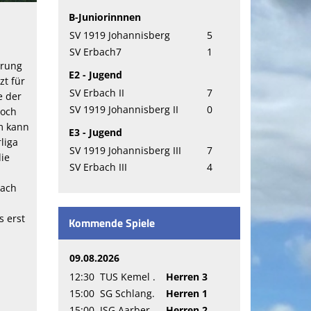
B-Juniorinnnen
SV 1919 Johannisberg
5
SV Erbach7
1
prung
E2 - Jugend
zt für
SV Erbach II
7
e der
SV 1919 Johannisberg II
0
noch
im kann
E3 - Jugend
liga
SV 1919 Johannisberg III
7
die
SV Erbach III
4
nach
s erst
Kommende Spiele
09.08.2026
12:30
TUS Kemel .
Herren 3
15:00
SG Schlang.
Herren 1
15:00
JSG Aarber.
Herren 2