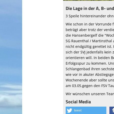
Die Lage in der A, B- u
3 Speile hintereinander oh
Wie schon in der Vorrunde 
beträgt aber trotz der verd
die Hansenbergelf die "Woc
SG Rauenthal / Martinsthal
nicht endgültig gerettet is
sich der SVJ jedenfalls kein
orientieren will. In beiden
Erfolgsspur zu kommen. Uns
Schlangenbad ihren sechste
wie vor in akuter Abstiegsg
Wochenende aber sollte unse
am 03.05.gegen den FSV Tau
Wir wünschen unseren Teams
Social Media
tweet