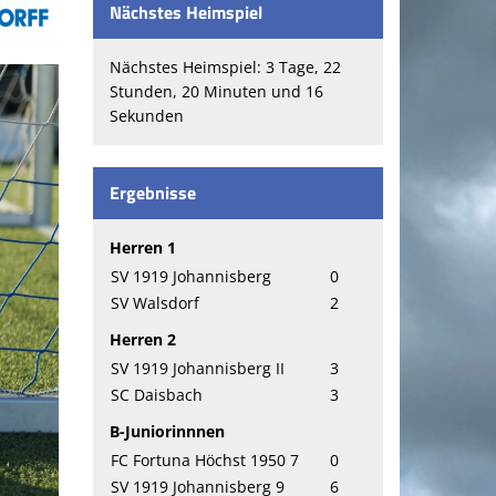
Nächstes Heimspiel
Nächstes Heimspiel: 3 Tage, 22
Stunden, 20 Minuten und 15
Sekunden
Ergebnisse
Herren 1
SV 1919 Johannisberg
0
SV Walsdorf
2
Herren 2
SV 1919 Johannisberg II
3
SC Daisbach
3
B-Juniorinnnen
FC Fortuna Höchst 1950 7
0
SV 1919 Johannisberg 9
6