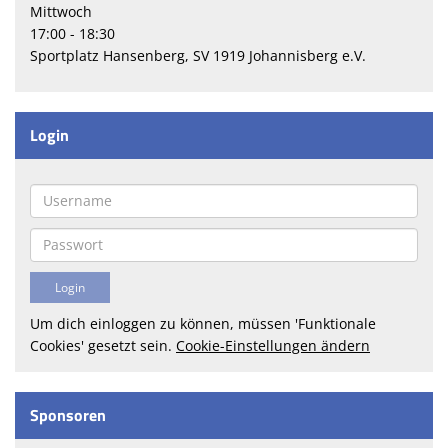
Mittwoch
17:00 - 18:30
Sportplatz Hansenberg, SV 1919 Johannisberg e.V.
Login
Um dich einloggen zu können, müssen 'Funktionale
Cookies' gesetzt sein.
Cookie-Einstellungen ändern
Sponsoren