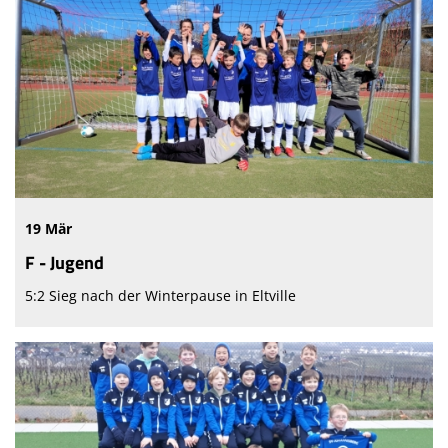
19 Mär
F - Jugend
5:2 Sieg nach der Winterpause in Eltville