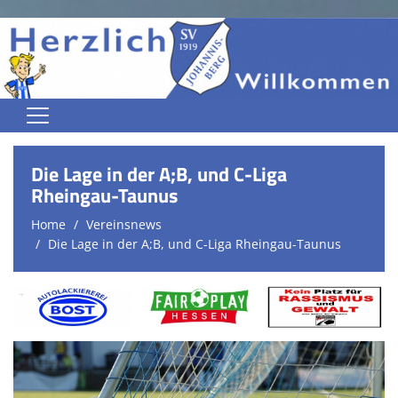
Home
Die Lage in der A;B, und C-Liga
Jugend
Rheingau-Taunus
Home
Vereinsnews
Herren
Die Lage in der A;B, und C-Liga Rheingau-Taunus
Damen
Trainingszeiten
Spielplan
Kontaktformular