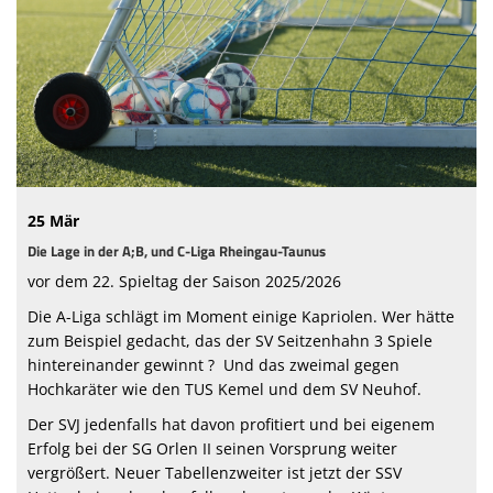
Sponsoren
Vereinsnews
Mitglied werden
Fanshop
Bautagebuch Vereinsheim
25 Mär
Frauen- und Mädchenfußball
Die Lage in der A;B, und C-Liga Rheingau-Taunus
vor dem 22. Spieltag der Saison 2025/2026
Schiedsrichter beim SVJ
Die A-Liga schlägt im Moment einige Kapriolen. Wer hätte
Hansenbergblättsche 26/27
zum Beispiel gedacht, das der SV Seitzenhahn 3 Spiele
hintereinander gewinnt ? Und das zweimal gegen
Hochkaräter wie den TUS Kemel und dem SV Neuhof.
Der SVJ jedenfalls hat davon profitiert und bei eigenem
Erfolg bei der SG Orlen II seinen Vorsprung weiter
vergrößert. Neuer Tabellenzweiter ist jetzt der SSV