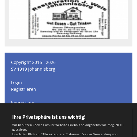
Copyright 2016 - 2026
SV 1919 Johannisberg
Login
Registrieren
Impressum
Datenschutzerklärung
Teamsports 2
Dein Sportverein online