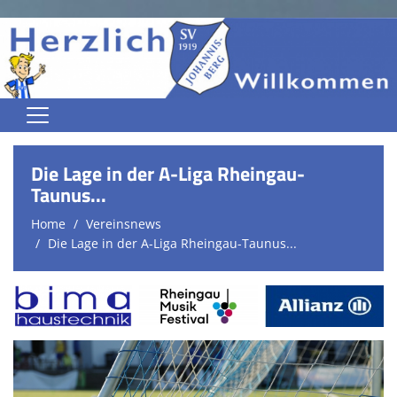
Home
Die Lage in der A-Liga Rheingau-
Jugend
Taunus...
Home
Vereinsnews
Herren
Die Lage in der A-Liga Rheingau-Taunus...
Damen
Trainingszeiten
Spielplan
Kontaktformular