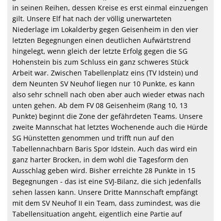
in seinen Reihen, dessen Kreise es erst einmal einzuengen
gilt. Unsere Elf hat nach der völlig unerwarteten
Niederlage im Lokalderby gegen Geisenheim in den vier
letzten Begegnungen einen deutlichen Aufwärtstrend
hingelegt, wenn gleich der letzte Erfolg gegen die SG
Hohenstein bis zum Schluss ein ganz schweres Stück
Arbeit war. Zwischen Tabellenplatz eins (TV Idstein) und
dem Neunten SV Neuhof liegen nur 10 Punkte, es kann
also sehr schnell nach oben aber auch wieder etwas nach
unten gehen. Ab dem FV 08 Geisenheim (Rang 10, 13
Punkte) beginnt die Zone der gefährdeten Teams. Unsere
zweite Mannschat hat letztes Wochenende auch die Hürde
SG Hünstetten genommen und trifft nun auf den
Tabellennachbarn Baris Spor Idstein. Auch das wird ein
ganz harter Brocken, in dem wohl die Tagesform den
Ausschlag geben wird. Bisher erreichte 28 Punkte in 15
Begegnungen - das ist eine SVJ-Bilanz, die sich jedenfalls
sehen lassen kann. Unsere Dritte Mannschaft empfängt
mit dem SV Neuhof II ein Team, dass zumindest, was die
Tabellensituation angeht, eigentlich eine Partie auf