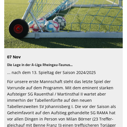
Sponsoren
Vereinsnews
Mitglied werden
Fanshop
Bautagebuch Vereinsheim
07 Nov
Frauen- und Mädchenfußball
Die Lage in der A-Liga Rheingau-Taunus...
... nach dem 13. Spieltag der Saison 2024/2025
Schiedsrichter beim SVJ
Für unsere erste Mannschaft steht das letzte Spiel der
Hansenbergblättsche 26/27
Vorrunde auf dem Programm. Mit dem eminent starken
Aufsteiger SG Rauenthal / Martinsthal II wartet aber
immerhin der Tabellenfünfte auf den neuen
Tabellenzweiten SV Johannisberg I. Die vor der Saison als
Geheimfavorit auf den Aufstieg gehandelte SG RAMA hat
vor allen Dingen in Person von Milan Börner (23 Treffer-
gleichauf mit Benne Franz !)) einen treffsicheren Torjäger